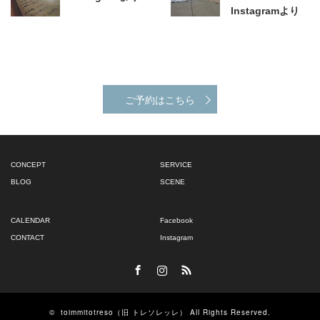
Instagramより
ご予約はこちら
CONCEPT
SERVICE
BLOG
SCENE
CALENDAR
Facebook
CONTACT
Instagram
Facebook
Instagram
RSS
©
toimmitotreso（旧 トレソレッレ）
All Rights Reserved.