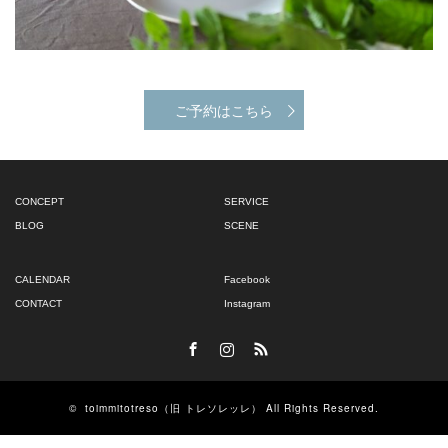
ご予約はこちら
CONCEPT
SERVICE
BLOG
SCENE
CALENDAR
Facebook
CONTACT
Instagram
Facebook
Instagram
RSS
©
toimmitotreso（旧 トレソレッレ）
All Rights Reserved.